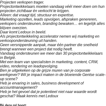
Projecten verkopen trager.
Projectontwikkelaars moeten vandaag véél meer doen om hun
projecten zichtbaar én verkocht te krijgen.
Alleen: dat vraagt tijd, structuur en expertise.
Marketing opzetten, leads opvolgen, afspraken genereren,
verkopers ondersteunen, branding bewaken… en tegelijk alles
blijven overzien.
Daar komt Ledoux in beeld.
Als projectontwikkeling accelerator nemen wij marketing en
verkoopondersteuning uit handen.
Geen versnipperde aanpak, maar één partner die snelheid
brengt wanneer een project dat nodig heeft.
Vandaag ondersteunen we meer dan 30 projectontwikkelaars
in België.
Met een team van specialisten in marketing, content, CRM,
video, rendering en leadopvolging.
Ben je uitgekeken op de grijze muren van je corporate
werkgever? Wil je impact maken in de bloeiende Gentse scale-
up scene?
Heb je ervaring in sales, business development of
accountmanagement?
Heb je het gevoel dat je potentieel niet naar waarde wordt
geschat? Maak kennis met Ledoux
Bij deze rol hoort: